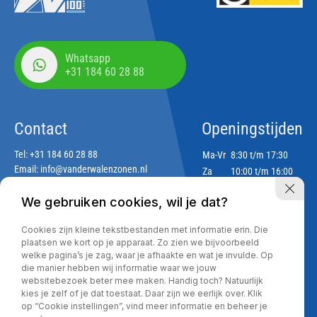
Whatsapp
+31 184 60 28 88
Contact
Openingstijden
Tel:
+31 184 60 28 88
Ma-Vr
8:30 t/m 17:30
Email:
info@vanderwalenzonen.nl
Za
10:00 t/m 16:00
Zo
Gesloten
We gebruiken cookies, wil je dat?
Adres
Cookies zijn kleine tekstbestanden met informatie erin. Die
Lekdijk 188
plaatsen we kort op je apparaat. Zo zien we bijvoorbeeld
2967 GJ Langerak
welke pagina’s je zag, waar je afhaakte en wat je invulde. Op
die manier hebben wij informatie waar we jouw
websitebezoek beter mee maken. Handig toch? Natuurlijk
kies je zelf of je dat toestaat. Daar zijn we eerlijk over. Klik
Privacy policy
op “Cookie instellingen”, vind meer informatie en beheer je