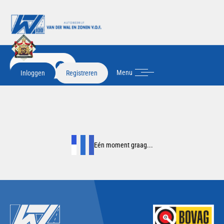
FILTER
2
Menu
Inloggen
Registreren
Eén moment graag...