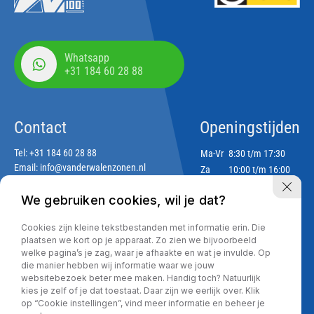
Whatsapp
+31 184 60 28 88
Contact
Openingstijden
Tel:
+31 184 60 28 88
Ma-Vr
8:30 t/m 17:30
Email:
info@vanderwalenzonen.nl
Za
10:00 t/m 16:00
Zo
Gesloten
We gebruiken cookies, wil je dat?
Adres
Cookies zijn kleine tekstbestanden met informatie erin. Die
Lekdijk 188
plaatsen we kort op je apparaat. Zo zien we bijvoorbeeld
2967 GJ Langerak
welke pagina’s je zag, waar je afhaakte en wat je invulde. Op
die manier hebben wij informatie waar we jouw
websitebezoek beter mee maken. Handig toch? Natuurlijk
kies je zelf of je dat toestaat. Daar zijn we eerlijk over. Klik
Privacy policy
op “Cookie instellingen”, vind meer informatie en beheer je