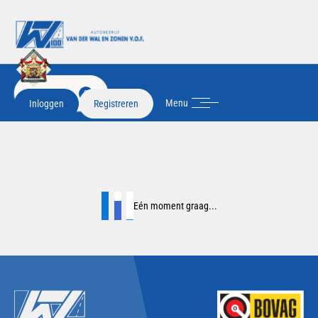
FILTER
2
Menu
Inloggen
Registreren
Eén moment graag...