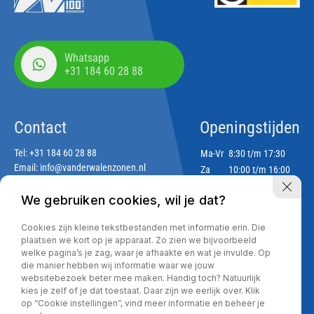
Whatsapp
+31 184 60 28 88
Contact
Openingstijden
Tel:
+31 184 60 28 88
Ma-Vr
8:30 t/m 17:30
Email:
info@vanderwalenzonen.nl
Za
10:00 t/m 16:00
Zo
Gesloten
We gebruiken cookies, wil je dat?
Adres
Cookies zijn kleine tekstbestanden met informatie erin. Die
Lekdijk 188
plaatsen we kort op je apparaat. Zo zien we bijvoorbeeld
2967 GJ Langerak
welke pagina’s je zag, waar je afhaakte en wat je invulde. Op
die manier hebben wij informatie waar we jouw
websitebezoek beter mee maken. Handig toch? Natuurlijk
kies je zelf of je dat toestaat. Daar zijn we eerlijk over. Klik
Privacy policy
op “Cookie instellingen”, vind meer informatie en beheer je