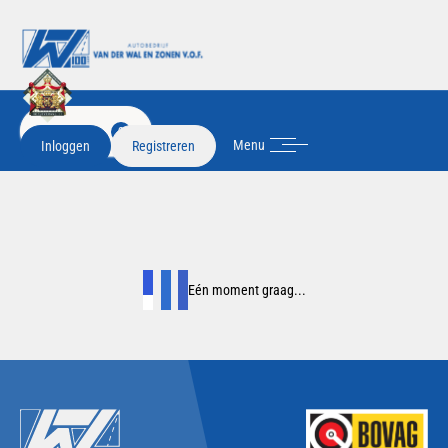
FILTER
2
Menu
Inloggen
Registreren
Eén moment graag...