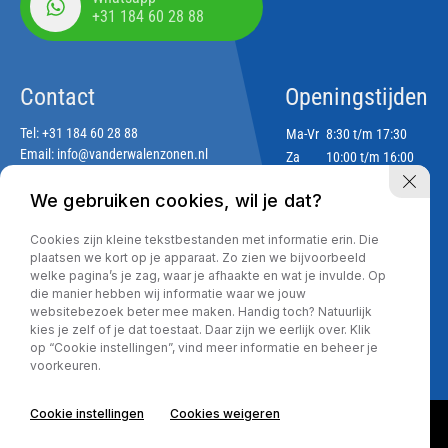
+31 184 60 28 88
Contact
Openingstijden
Tel:
+31 184 60 28 88
Ma-Vr
8:30 t/m 17:30
Email:
info@vanderwalenzonen.nl
Za
10:00 t/m 16:00
Zo
Gesloten
We gebruiken cookies, wil je dat?
Adres
Cookies zijn kleine tekstbestanden met informatie erin. Die
Lekdijk 188
plaatsen we kort op je apparaat. Zo zien we bijvoorbeeld
2967 GJ Langerak
welke pagina’s je zag, waar je afhaakte en wat je invulde. Op
die manier hebben wij informatie waar we jouw
websitebezoek beter mee maken. Handig toch? Natuurlijk
kies je zelf of je dat toestaat. Daar zijn we eerlijk over. Klik
Privacy policy
op “Cookie instellingen”, vind meer informatie en beheer je
voorkeuren.
Cookie instellingen
Cookies weigeren