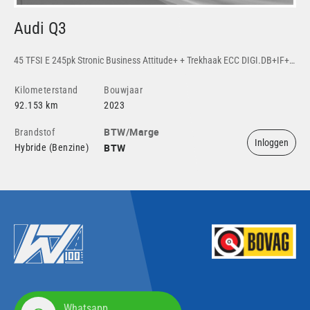
Audi Q3
O
45 TFSI E 245pk Stronic Business Attitude+ + Trekhaak ECC DIGI.DB+IF+NAVI DYNAMIC.LED ZWART.SPORT.STOF+LENDE. WINTERPACK KEYLESS+ LA+ACC DAB+ CHROOM PDC+C. ELEK.KLEP WEGK.TREKHAKA 18''
Kilometerstand
Bouwjaar
Ki
92.153 km
2023
88
BTW/Marge
Brandstof
Br
Inloggen
BTW
Hybride (Benzine)
Hyb
Whatsapp