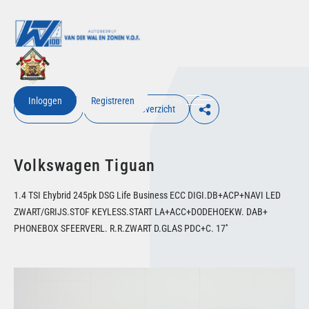
Menu
Inloggen
Registreren
€ Inloggen
Terug naar overzicht
Volkswagen Tiguan
1.4 TSI Ehybrid 245pk DSG Life Business ECC DIGI.DB+ACP+NAVI LED
ZWART/GRIJS.STOF KEYLESS.START LA+ACC+DODEHOEKW. DAB+
PHONEBOX SFEERVERL. R.R.ZWART D.GLAS PDC+C. 17''