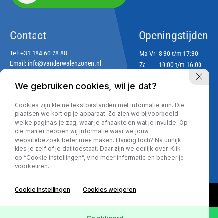
Contact
Openingstijden
Tel:
+31 184 60 28 88
Ma-Vr
8:30 t/m 17:30
Email:
info@vanderwalenzonen.nl
Za
10:00 t/m 16:00
Zo
Gesloten
We gebruiken cookies, wil je dat?
Adres
Cookies zijn kleine tekstbestanden met informatie erin. Die
Lekdijk 188
plaatsen we kort op je apparaat. Zo zien we bijvoorbeeld
2967 GJ Langerak
welke pagina’s je zag, waar je afhaakte en wat je invulde. Op
die manier hebben wij informatie waar we jouw
websitebezoek beter mee maken. Handig toch? Natuurlijk
kies je zelf of je dat toestaat. Daar zijn we eerlijk over. Klik
Privacy policy
op “Cookie instellingen”, vind meer informatie en beheer je
voorkeuren.
Cookie instellingen
Cookies weigeren
Ga akkoord