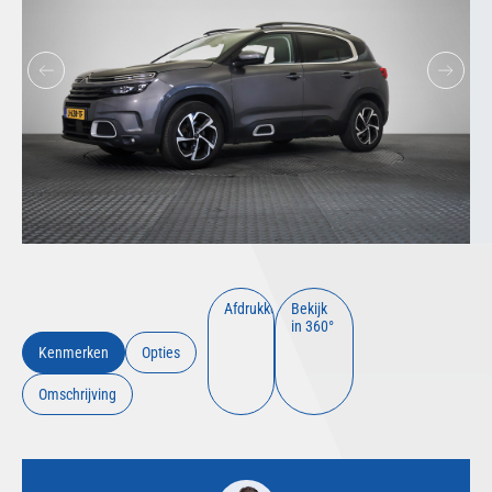
Afdrukken
Bekijk
in 360°
Kenmerken
Opties
Omschrijving