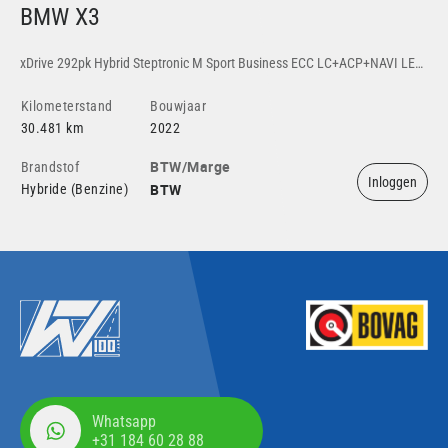
BMW X3
Š
xDrive 292pk Hybrid Steptronic M Sport Business ECC LC+ACP+NAVI LED ZWART.SPORT.LEDER KEYLESS.START LA+CRUISEC. DAB+ PERFORMANCE.CONTROL SHADOWLINE R.R.ZW+HEMEL PDC+C. 19''M
Kilometerstand
Bouwjaar
Ki
30.481 km
2022
15
BTW/Marge
Brandstof
Br
Inloggen
BTW
Hybride (Benzine)
Ele
Whatsapp
+31 184 60 28 88