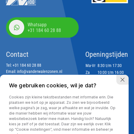
Whatsapp
+31 184 60 28 88
Contact
Openingstijden
Tel:
+31 184 60 28 88
Ma-Vr
8:30 t/m 17:30
Email:
info@vanderwalenzonen.nl
Za
10:00 t/m 16:00
Zo
Gesloten
We gebruiken cookies, wil je dat?
Adres
Cookies zijn kleine tekstbestanden met informatie erin. Die
Lekdijk 188
plaatsen we kort op je apparaat. Zo zien we bijvoorbeeld
2967 GJ Langerak
welke pagina’s je zag, waar je afhaakte en wat je invulde. Op
die manier hebben wij informatie waar we jouw
websitebezoek beter mee maken. Handig toch? Natuurlijk
kies je zelf of je dat toestaat. Daar zijn we eerlijk over. Klik
Privacy policy
op “Cookie instellingen”, vind meer informatie en beheer je