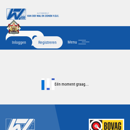
FILTER
2
Menu
Inloggen
Registreren
Eén moment graag...