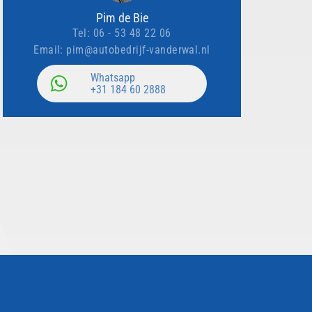
Pim de Bie
Tel:
06 - 53 48 22 06
Email:
pim@autobedrijf-vanderwal.nl
Email:
Ja
Whatsapp
+31 184 60 2888