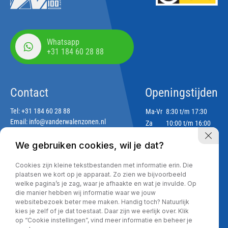
Whatsapp
+31 184 60 28 88
Contact
Openingstijden
Tel:
+31 184 60 28 88
Ma-Vr
8:30 t/m 17:30
Email:
info@vanderwalenzonen.nl
Za
10:00 t/m 16:00
Zo
Gesloten
We gebruiken cookies, wil je dat?
Adres
Cookies zijn kleine tekstbestanden met informatie erin. Die
Lekdijk 188
plaatsen we kort op je apparaat. Zo zien we bijvoorbeeld
2967 GJ Langerak
welke pagina’s je zag, waar je afhaakte en wat je invulde. Op
die manier hebben wij informatie waar we jouw
websitebezoek beter mee maken. Handig toch? Natuurlijk
kies je zelf of je dat toestaat. Daar zijn we eerlijk over. Klik
Privacy policy
op “Cookie instellingen”, vind meer informatie en beheer je