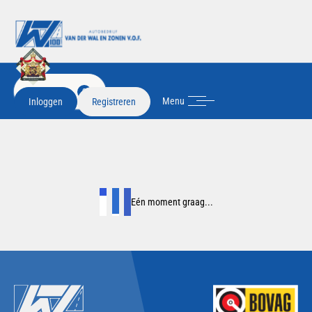
FILTER
2
Menu
Inloggen
Registreren
Eén moment graag...