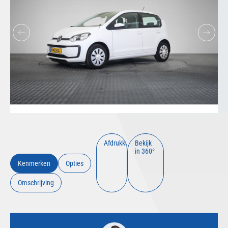
Afdrukken
Bekijk
in 360°
Kenmerken
Opties
Omschrijving