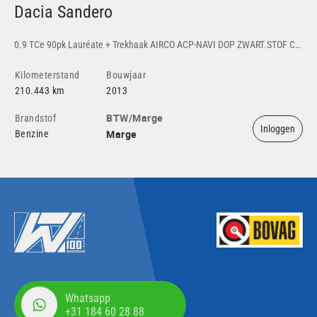
Dacia Sandero
P
0.9 TCe 90pk Lauréate + Trekhaak AIRCO ACP-NAVI DOP ZWART.STOF CV ELEK.PAKKET TREKHAAK
1.0
Kilometerstand
Bouwjaar
Ki
210.443 km
2013
10
BTW/Marge
Brandstof
Br
Inloggen
Marge
Benzine
Be
Whatsapp
+31 184 60 28 88