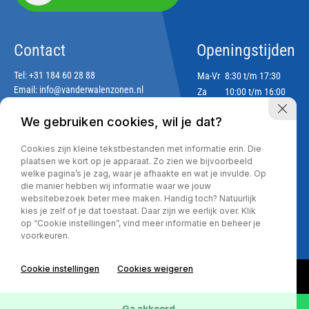
Contact
Openingstijden
Tel:
+31 184 60 28 88
Ma-Vr
8:30 t/m 17:30
Email:
info@vanderwalenzonen.nl
Za
10:00 t/m 16:00
Zo
Gesloten
We gebruiken cookies, wil je dat?
Adres
Cookies zijn kleine tekstbestanden met informatie erin. Die
Lekdijk 188
plaatsen we kort op je apparaat. Zo zien we bijvoorbeeld
2967 GJ Langerak
welke pagina’s je zag, waar je afhaakte en wat je invulde. Op
die manier hebben wij informatie waar we jouw
websitebezoek beter mee maken. Handig toch? Natuurlijk
kies je zelf of je dat toestaat. Daar zijn we eerlijk over. Klik
Privacy policy
op “Cookie instellingen”, vind meer informatie en beheer je
voorkeuren.
Cookie instellingen
Cookies weigeren
Ga akkoord