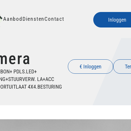
Aanbod
Diensten
Contact
Inloggen
mera
€ Inloggen
Ter
CARBON+ PDLS.LED+
ING+STUURVERW. LA+ACC
ORTUITLAAT 4X4.BESTURING