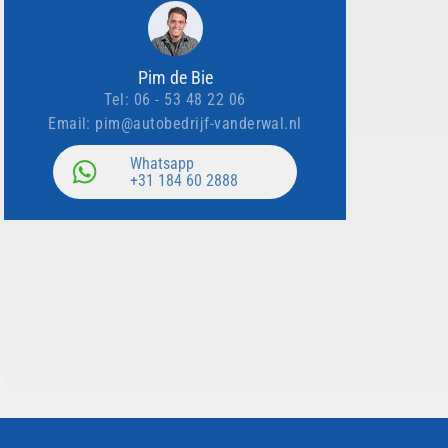
Pim de Bie
Tel:
06 - 53 48 22 06
Email:
pim@autobedrijf-vanderwal.nl
Email:
Ja
Whatsapp
+31 184 60 2888