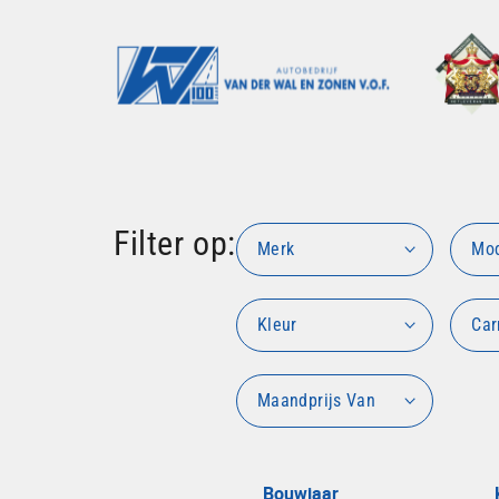
Filter op:
Merk
Mo
Kleur
Car
Maandprijs Van
Bouwjaar