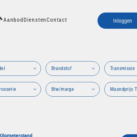
Aanbod
Diensten
Contact
Inloggen
del
Brandstof
Transmissie
rosserie
Btw/marge
Maandprijs T
Kilometerstand