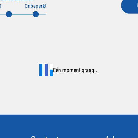
0
Onbeperkt
Eén moment graag...