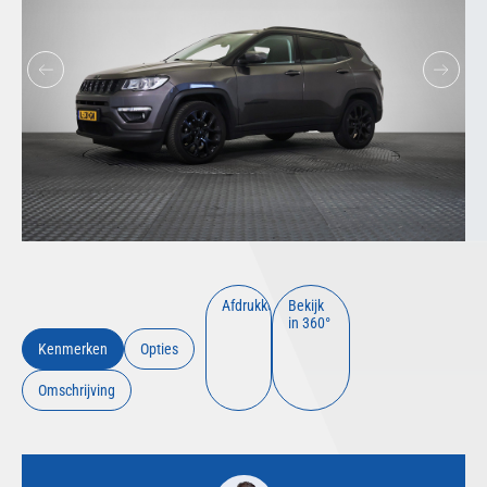
Afdrukken
Bekijk
in 360°
Kenmerken
Opties
Omschrijving