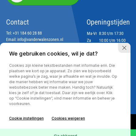
Contact
Openingstijden
Tel:
+31 184 60 28 88
Ma-Vr
8:30 t/m 17:30
Email:
info@vanderwalenzonen.nl
Za
10:00 t/m 16:00
Zo
Gesloten
We gebruiken cookies, wil je dat?
Adres
Cookies zijn kleine tekstbestanden met informatie erin. Die
Lekdijk 188
plaatsen we kort op je apparaat. Zo zien we bijvoorbeeld
2967 GJ Langerak
welke pagina’s je zag, waar je afhaakte en wat je invulde. Op
die manier hebben wij informatie waar we jouw
websitebezoek beter mee maken. Handig toch? Natuurlijk
kies je zelf of je dat toestaat. Daar zijn we eerlijk over. Klik
Privacy policy
op “Cookie instellingen”, vind meer informatie en beheer je
voorkeuren.
Cookie instellingen
Cookies weigeren
Ga akkoord