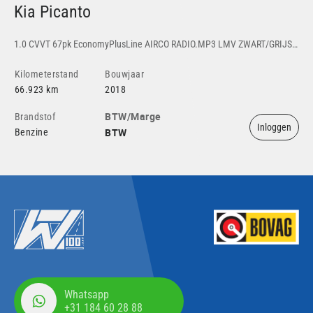
Kia Picanto
P
1.0 CVVT 67pk EconomyPlusLine AIRCO RADIO.MP3 LMV ZWART/GRIJS.STOF CV ELEK.PAKKET
Kilometerstand
Bouwjaar
Ki
66.923 km
2018
10
BTW/Marge
Brandstof
Br
Inloggen
BTW
Benzine
Be
Whatsapp
+31 184 60 28 88