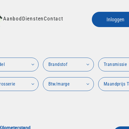
Aanbod
Diensten
Contact
Inloggen
del
Brandstof
Transmissie
rosserie
Btw/marge
Maandprijs T
Kilometerstand