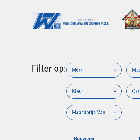
Filter op:
Merk
Mo
Kleur
Car
Maandprijs Van
Bouwjaar