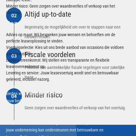
Minder risico: Geen zorgen over waardeverlies of verkoop van het
Altijd up-to-date
voertuig.
02
Onze werkwijze
Regelmatig de mogelijkheid om over te stappen naar een
Advies op maat: Wij bespreken jouw wensen en behoeften om de
nieuwer model.
perfecte leaseoplossing te vinden.
Voertuigselectie: Kies uit ons brede aanbod van occasions die voldoen
Fiscale voordelen
aan jouw eisen.
03
Leaseovereenkomst: Wij stellen een transparante en flexibele
leaseovereenkomst op.
Profiteer van aantrekkelijke fiscale regelingen voor zakelijke
Levering en service: Jouw leasevoertuig wordt snel en betrouwbaar
lease.
geleverd, inclusief nazorg.
Bij Van der Wal begrijpen wij dat elke onderneming uniek is. Daarom
Minder risico
bieden wij persoonlijk advies en oplossingen die perfect aansluiten bij
04
jouw bedrijfsdoelen.
Geen zorgen over waardeverlies of verkoop van het voertuig.
Neem vandaag nog contact met ons op om de mogelijkheden te
bespreken. Ontdek hoe leasing van occasions bij Van der Wal en Zonen
jouw onderneming kan ondersteunen met betrouwbare en