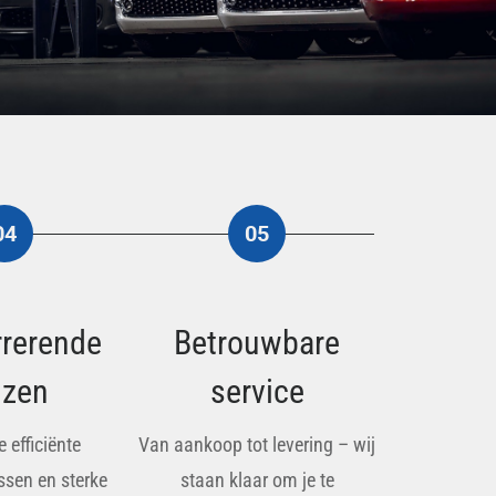
04
05
rerende
Betrouwbare
jzen
service
 efficiënte
Van aankoop tot levering – wij
ssen en sterke
staan klaar om je te