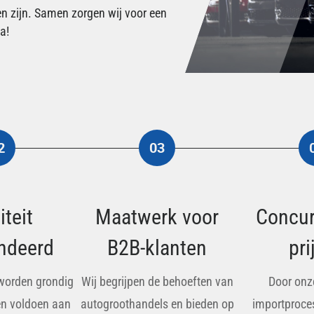
n zijn. Samen zorgen wij voor een
a!
2
03
iteit
Maatwerk voor
Concur
ndeerd
B2B-klanten
pri
 worden grondig
Wij begrijpen de behoeften van
Door onze
en voldoen aan
autogroothandels en bieden op
importproce