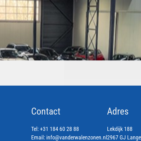
Contact
Adres
Tel:
+31 184 60 28 88
Lekdijk 188
Email:
info@vanderwalenzonen.nl
2967 GJ Lange